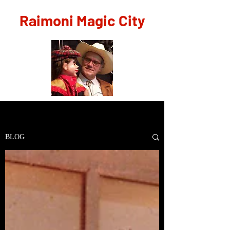
Raimoni Magic City
BLOG