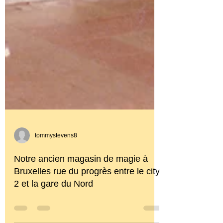
tommystevens8
Notre ancien magasin de magie à
Bruxelles rue du progrès entre le city
2 et la gare du Nord