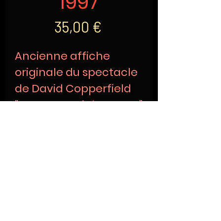
1997
Prix
35,00 €
Ancienne affiche
originale du spectacle
de David Copperfield
"Dreams & Nightmares"
pour ses prestations
au sportpaleis
Anvers(Belgique) du
23 au 26 octobre 1997
Organisé par Capiau
Project & Wolfgang
Boksch Concert