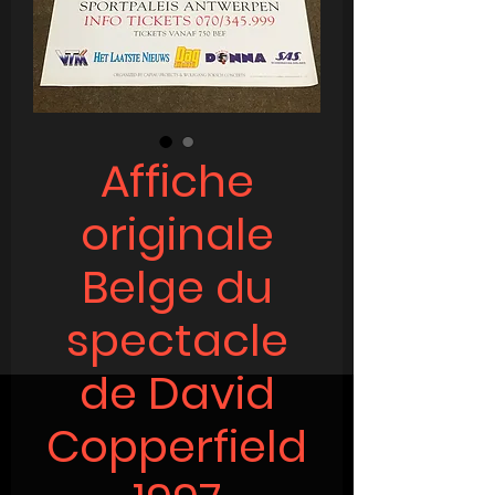
Affiche
originale
Belge du
spectacle
de David
Copperfield