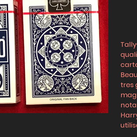
Tall
qual
cart
Beau
tres
magi
not
Harr
utili