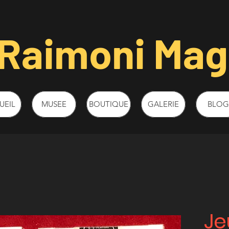
Raimoni Magi
UEIL
MUSEE
BOUTIQUE
GALERIE
BLOG
Je