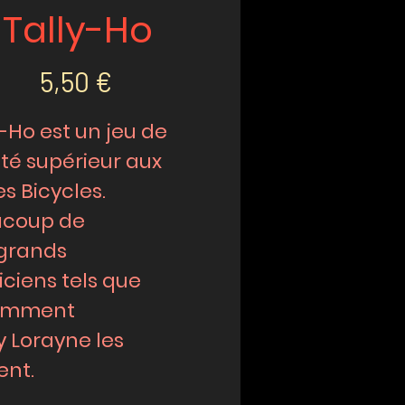
Tally-Ho
Prix
5,50 €
y-Ho est un jeu de
ité supérieur aux
es Bicycles.
coup de
 grands
ciens tels que
amment
y Lorayne les
sent.