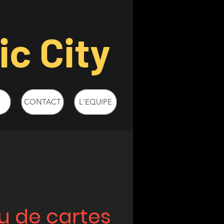
c City
CONTACT
L'EQUIPE
u de cartes